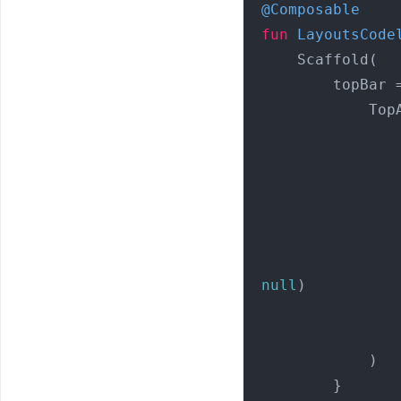
@Composable
fun
LayoutsCode
    Scaffold(

        topBar = {

            TopAppBar(

                title = {
                },
                actions = {
null
)

                 
                }
            )

        }
