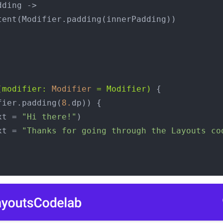
(modifier: 
Modifier
 = Modifier)
 {

difier.padding(
8.
dp)) {

(text = 
"Hi there!"
)

(text = 
"Thanks for going through the Layouts co