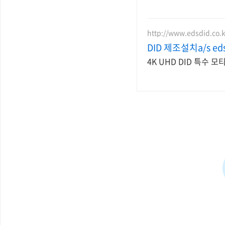
http://www.edsdid.co.k
DID 제조설치a/s ed
4K UHD DID 특수 