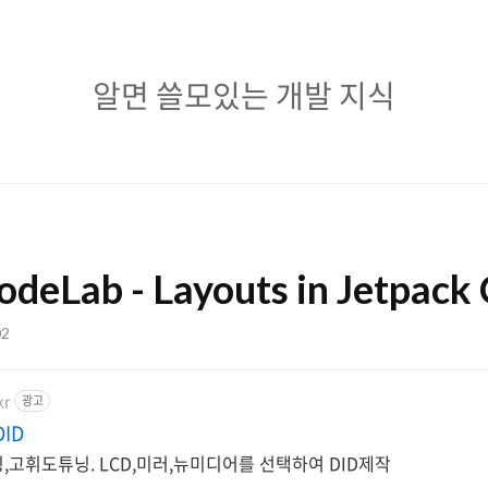
알
알면 쓸모있는 개발 지식
면
쓸
모
있
odeLab - Layouts in Jetpac
는
개
02
발
kr
광고
지
ID
식
팅,고휘도튜닝. LCD,미러,뉴미디어를 선택하여 DID제작