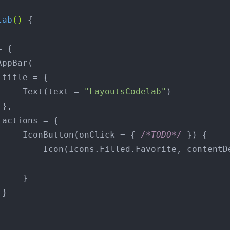
lab
()
 {



                    Text(text = 
"LayoutsCodelab"
)





                    IconButton(onClick = { 
/*TODO*/
 }) {

   }


