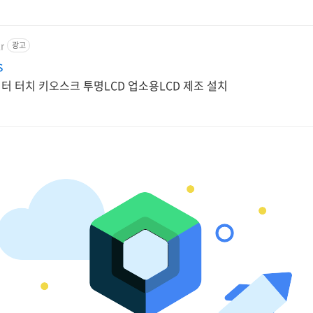
r
광고
s
모티터 터치 키오스크 투명LCD 업소용LCD 제조 설치