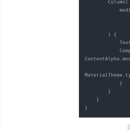
        Column(

            modifier

                .align(Alignment.CenterVertically
        ) {

            
            CompositionLocalProvider(LocalContentAlpha provides 
ContentAlpha.med
MaterialTheme.ty
            }

        }

    }

}