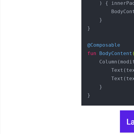
    ) { innerPadding ->

        BodyContent(Modifier.padding(innerPadding))

    }

}

@Composable
fun
BodyContent
    Column(mo
        Text
        Text
    }

}