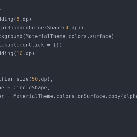
    .padding(
8.
dp)

       .clip(RoundedCornerShape(
4.
dp))

    .padding(
16.
dp)

      modifier.size(
50.
dp),

        color = MaterialTheme.colors.onSurface.copy(alp