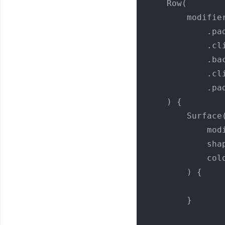
    Row(

        modifier

        
     
            .background(MaterialTheme.colors.surface)

            .clickable(onClick = {})

        
    ) {

        Surface(

      
            shape = CircleShape,

    
        ) {

        }
