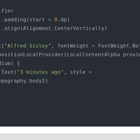
                .padding(start = 
8.
dp)

)

Text(
"Alfred Sisley"
, fontWeight = FontWeight.Bol
ium) {

                Text(
"3 minutes ago"
, style = 
pography.body2)
