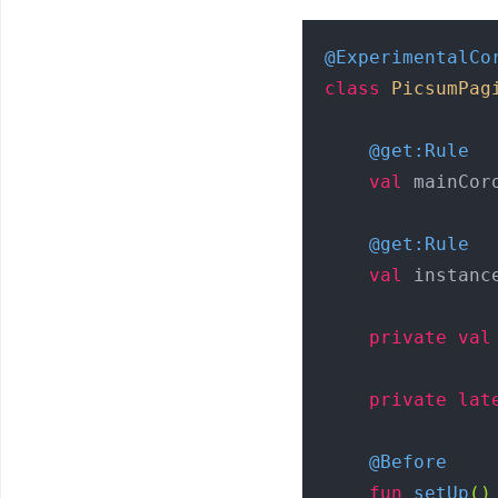
@ExperimentalCo
class
PicsumPag
@get:Rule
val
 mainCor
@get:Rule
val
 instanc
private
val
private
lat
@Before
fun
setUp
()