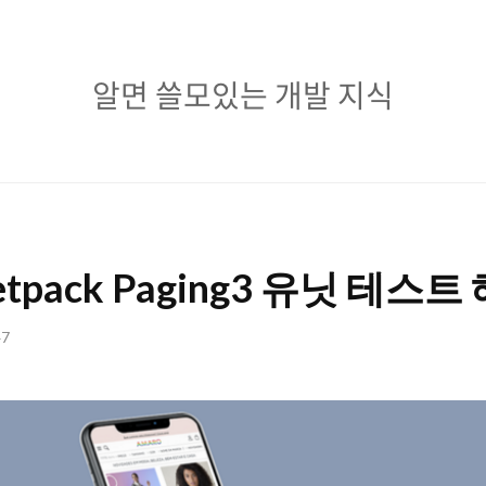
알
알면 쓸모있는 개발 지식
면
쓸
모
있
 Jetpack Paging3 유닛 테스
는
개
47
발
지
식