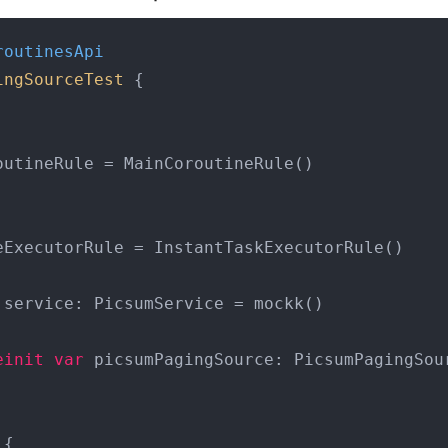
routinesApi
ingSourceTest
{

outineRule = MainCoroutineRule()

eExecutorRule = InstantTaskExecutorRule()

 service: PicsumService = mockk()

einit
var
 picsumPagingSource: PicsumPagingSour
 {
