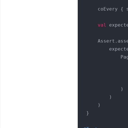
     coEvery { service.getImages(any(), any()) } throws error

val
 expect
     Assert.assertEquals(

         expectedResult, picsumPagingSource.load(

             PagingSource.LoadParams.Refresh(

             )

         )

     )

 }
