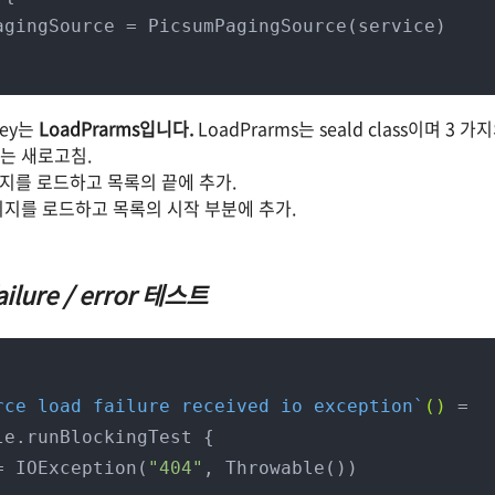
ey는
LoadPrarms입니다.
LoadPrarms는 seald class이며 3
또는 새로고침.
이지를 로드하고 목록의 끝에 추가.
이지를 로드하고 목록의 시작 부분에 추가.
failure / error 테스트
rce load failure received io exception`
()
 = 
e.runBlockingTest {

= IOException(
"404"
, Throwable())
