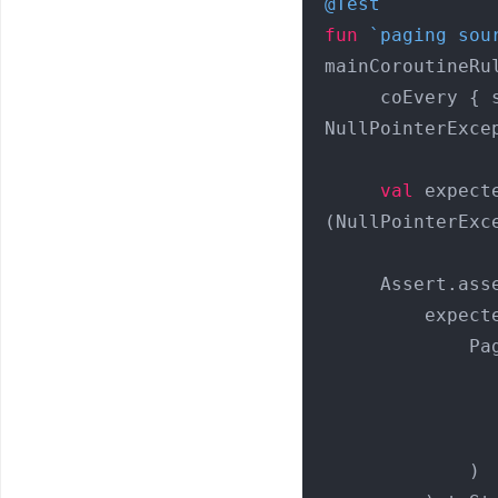
@Test
fun
 `paging sou
mainCoroutineRul
     coEvery { service.getImages(any(), any()) } throws 
NullPointerExcep
val
 expect
(NullPointerExce
     Assert.assertEquals(

         expectedResult.toString(), picsumPagingSource.load(

             PagingSource.LoadParams.Refresh(

             )
