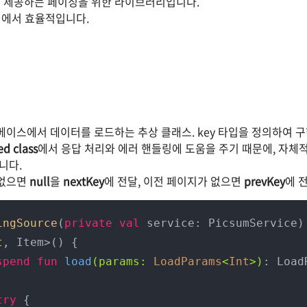
ck에서 제공하는 페이징을 위한 라이브러리입니다.
측면에서 효율적입니다.
베이스에서 데이터를 로드하는 추상 클래스. key 타입을 정의하여 
ed class
에서 응답 처리와 에러 핸들링에 도움을 주기 때문에, 자체
니다.
 없으면
null
을
nextKey
에 전달, 이전 페이지가 없으면
prevKey
에 
ingSource
(
private
val
 service: PicsumService) 
t
, Item>() {

spend
fun
load
(params: 
LoadParams
<
Int
>)
: Load
try
 {
