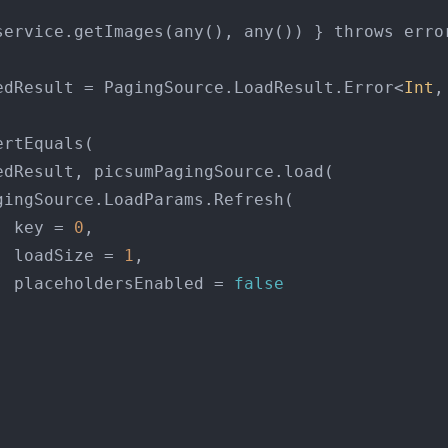
edResult = PagingSource.LoadResult.Error<
Int
,
                 key = 
0
,

                 loadSize = 
1
,

                 placeholdersEnabled = 
false