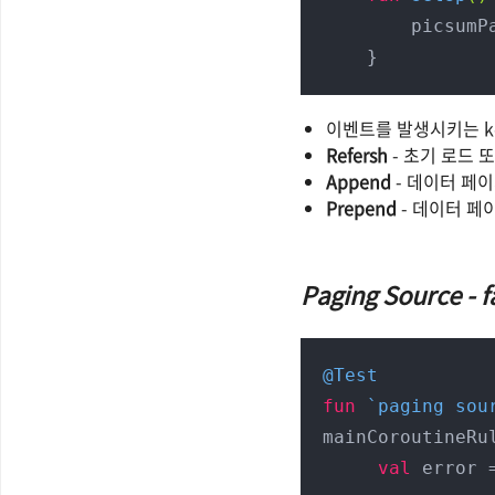
        picsumPagingSource = PicsumPagingSource(service)

    }
이벤트를 발생시키는 k
Refersh
- 초기 로드 
Append
- 데이터 페
Prepend
- 데이터 페
Paging Source - 
@Test
fun
 `paging sou
mainCoroutineRul
val
 error 