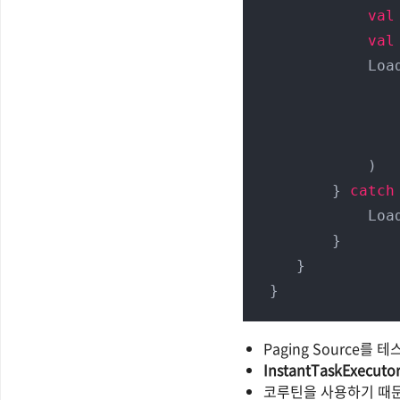
val
val
            LoadResult.Page(

            )

        } 
catch
            LoadResult.Error(e)

        }

    }

 }
Paging Source
InstantTaskExecuto
코루틴을 사용하기 때