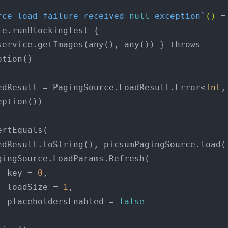
rce load failure received 
null
 exception`
()
 = 
e.runBlockingTest {

tion()

edResult = PagingSource.LoadResult.Error<
Int
,
ption())

                 key = 
0
,

                 loadSize = 
1
,

                 placeholdersEnabled = 
false