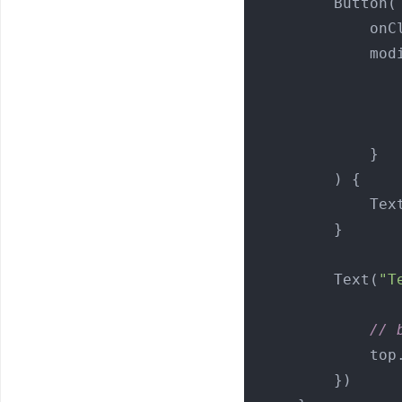
        Button(

       
            modifier = Modifier.constrainAs(button) {

            }

        ) {

            
        }

        Text(
"T
// 
    
        })
