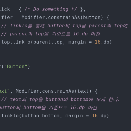
     onClick = { 
/* Do something */
 },

// linkTo를 통해 button의 top을 parent의 top
// parent의 top을 기준으로 16.dp 마진
                top.linkTo(parent.top, margin = 
16.
dp) 

Text(
"Button"
)

ext"
, Modifier.constrainAs(text) {

// text의 top을 button의 bottom에 오게 한다.
button의 bottom을 기준으로 16.dp 마진
        top.linkTo(button.bottom, margin = 
16.
dp) 
