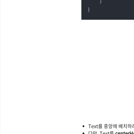
    }

}
Text를 중앙에 배치하
다만, Text를
centerH