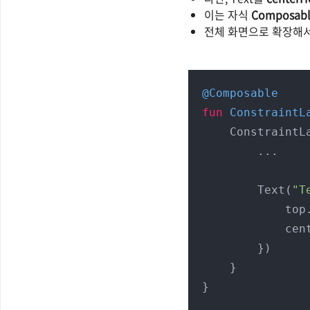
이는 자식
Composabl
전체 화면으로 확장해
@Composable
fun
ConstraintL
    ConstraintLayout {

        ... 

        Text(
"T
    
            centerHorizontallyTo(parent)

        })

    }

}