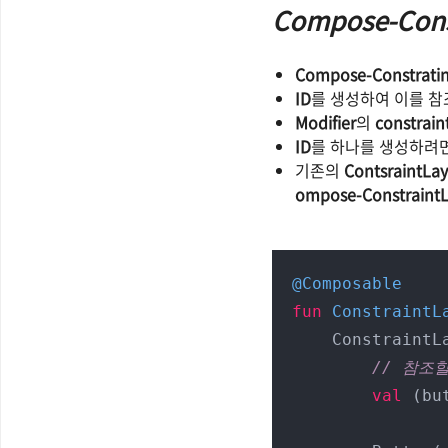
Compose-Cons
Compose-Constrati
ID
를 생성하여 이를 참
Modifier
의
constrain
ID
를 하나를 생성하려
기존의
ContsraintLa
ompose-Constraint
@Composable
fun
ConstraintL
    ConstraintLayout {

// 참조할
val
 (bu