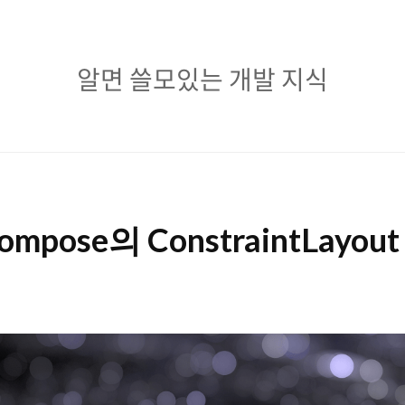
알
알면 쓸모있는 개발 지식
면
쓸
모
있
Compose의 ConstraintLayout
는
개
발
지
식