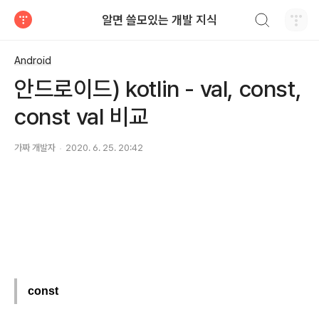
검색하기
알면 쓸모있는 개발 지식
티스토리
Android
안드로이드) kotlin - val, const,
const val 비교
가짜 개발자
2020. 6. 25. 20:42
const