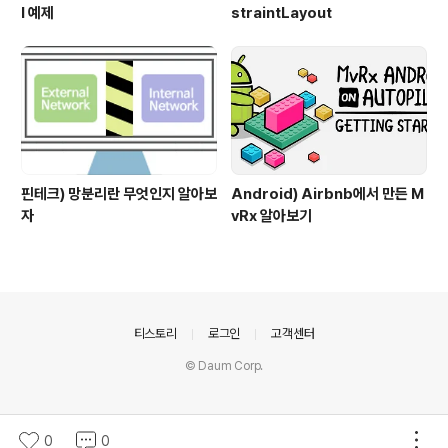
l 예제
straintLayout
핀테크) 망분리란 무엇인지 알아보
Android) Airbnb에서 만든 M
자
vRx 알아보기
의안내
티스토리
로그인
고객센터
© Daum Corp.
0
0