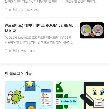
는 비교하고자 하는 대상의 내용 자체를 비교 == 비교를 위한 연산자. 비교하고
자 하는 대상의 주소값을 비교. 가장 많이 사용하는 데이터 값이 null인지 체크
0
0
2020. 6. 25.
할 때 equals와 == 중에 어느 것을 써야 할까요? null은 객체가 아니라서 equ
als 메소드가 없습니다. 즉 equals는 메소드이므로 null 참조에서 호출하려고
하면NullPointerException이 발생합니다. 추천 방식 -> if("".equlas(user
안드로이드) 데이터베이스 ROOM vs REAL
Info.get("Owner") || userInfo.get("Onwer") == null)
M 비교
글 내용
PLOLOG kotlin으로 프로젝트를 하는 도중 내부 DB를
사용해야 할 경우가 생겨서, 검색 도중 가장 많이 사용하는
로컬 db인 Room과 Realm을 알게 되었습니다. 저는 결
0
1
2020. 3. 8.
정장애가 있어 어떤 것이 더 끌릴지를 먼저 알아보고 결정
하는 편이라 두 가지 db의 약력부터 검색하였습니다. 정리
하자면 ROOM - 2017년 구글 I/o 에서 아키텍쳐 컴포넌
트에 소개됨 - 모바일 데이터베이스인 sqlite를 통해 추상
화 레이어를 제공하므로 sqlite의 모든 기능 사용 가능 - 6
이 블로그 인기글
4kb의 적은 용량 , realm에 비하면 아주 적은 용량 - 메서
드의 수가 적기 때문에 dex 크기 제한에도 고민하지 않아
도 됨 - sql query문을 작성할 줄 알아야 함 - live data
를 몇 가지 단계만 거치면 쉽게 ..