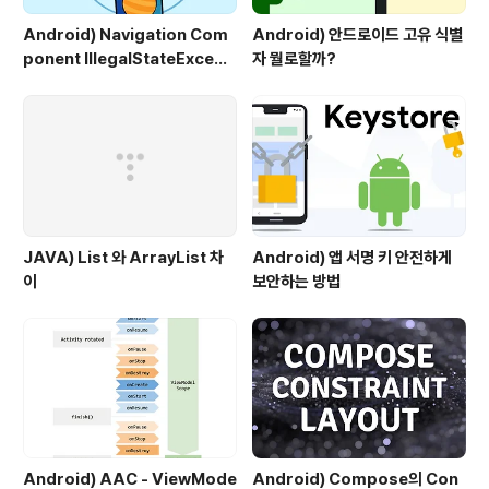
Android) Navigation Com
Android) 안드로이드 고유 식별
ponent IllegalStateExcepti
자 뭘로할까?
on, IllegalArgumentExcep
tion 예외
JAVA) List 와 ArrayList 차
Android) 앱 서명 키 안전하게
이
보안하는 방법
Android) AAC - ViewMode
Android) Compose의 Con