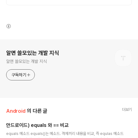
(새창열림)
로그 정보
알면 쓸모있는 개발 지식
알면 쓸모있는 개발 지식
구독하기
더보기
Android
의 다른 글
안드로이드) equals 와 == 비교
글 내용
equals 메소드 equals()는 메소드. 객체끼리 내용을 비교, 즉 equlas 메소드