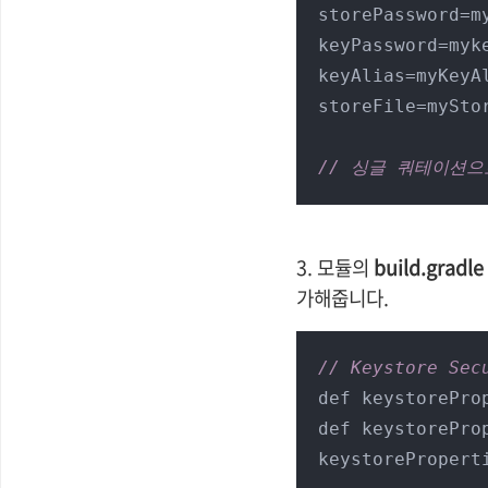
storePassword=my
keyPassword=myke
keyAlias=myKeyAl
storeFile=myStor
// 싱글 쿼테이션으
3. 모듈의
build.gradl
가해줍니다.
// Keystore Sec
def keystorePro
def keystorePro
keystorePropert