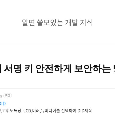
알
알면 쓸모있는 개발 지식
면
쓸
모
있
) 앱 서명 키 안전하게 보안하는
는
개
5
발
kr
광고
지
ID
식
팅,고휘도튜닝. LCD,미러,뉴미디어를 선택하여 DID제작