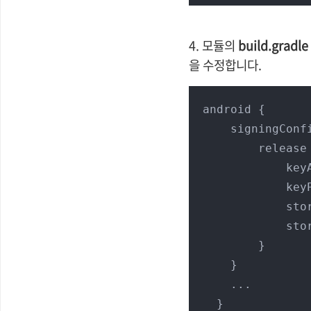
4. 모듈의
build.gradl
을 수정합니다.
android {

    signingConfigs {

        release {

     
    
    
    
        }

    }

    ...

  }
