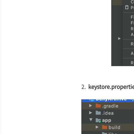
2.
keystore.propert