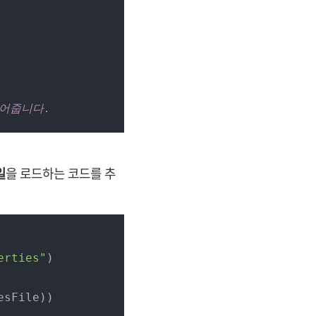
넣어줍니다.
일
을 로드하는 코드를 추
erties"
)

esFile))