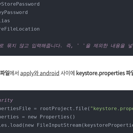
StorePassword

yPassword

ias

eFileLocation

로 묶지 않고 입력해줍니다. 즉, ' '을 제외한 내용을 
e 파일
에서
apply와 android
사이에
keystore.properties 파
urity
pertiesFile = rootProject.file(
"keystore.prop
perties = new Properties()

ies.load(new FileInputStream(keystoreProperti