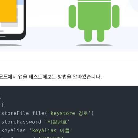
 모드
에서 앱을 테스트해보는 방법을 알아봤습니다.


        	storeFile file(
'keystore 경로'
)

        	storePassword 
'비밀번호'
    		keyAlias 
'keyAlias 이름'