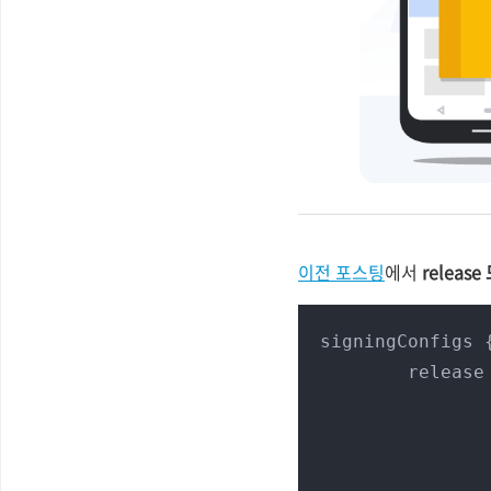
이전 포스팅
에서
release
signingConfigs {
	release {
