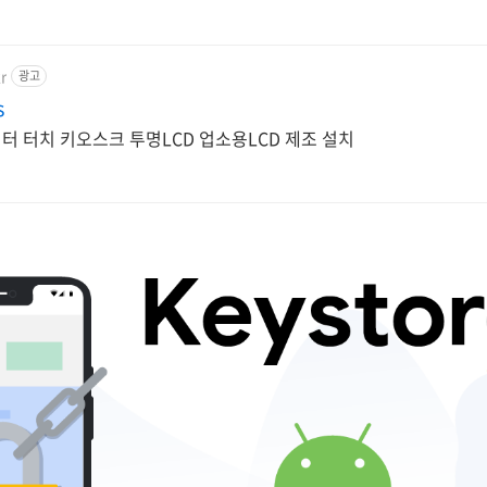
r
광고
s
모티터 터치 키오스크 투명LCD 업소용LCD 제조 설치