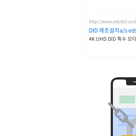
http://www.edsdid.co.k
DID 제조설치a/s ed
4K UHD DID 특수 