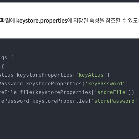
e 파일
에
keystore.properties
에 저장된 속성을 참조할 수 있
       keyAlias keystoreProperties[
'keyAlias'
]

        keyPassword keystoreProperties[
'keyPassword'
]

        storeFile file(keystoreProperties[
'storeFile'
])

        storePassword keystoreProperties[
'storePassword'