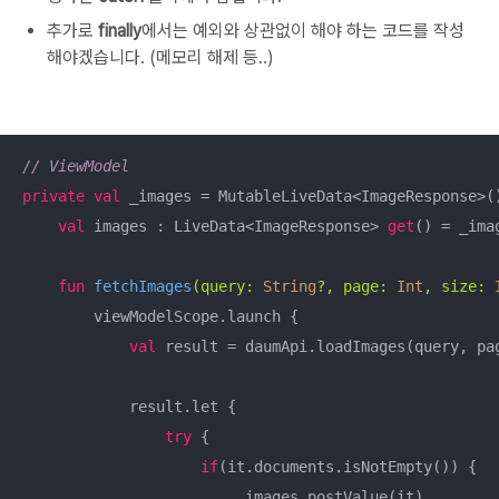
추가로
finally
에서는 예외와 상관없이 해야 하는 코드를 작성
해야겠습니다. (메모리 해제 등..)
// ViewModel
private
val
 _images = MutableLiveData<ImageResponse>()
val
 images : LiveData<ImageResponse> 
get
() = _imag
fun
fetchImages
(query: 
String
?, page: 
Int
, size: 
        viewModelScope.launch {

val
 result = daumApi.loadImages(query, pag
            result.let {

try
 {

if
(it.documents.isNotEmpty()) {

                        _images.postValue(it)
