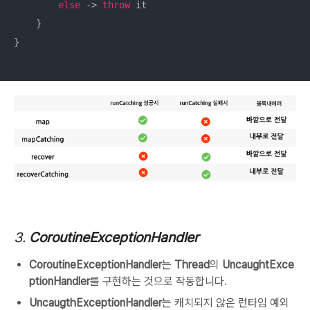
else
 -> 
throw
 it

    }

}

3.
CoroutineExceptionHandler
CoroutineExceptionHandler
는
Thread
의
UncaughtExce
ptionHandler
를 구현하는 것으로 작동합니다.
UncaugthExceptionHandler
는 캐치되지 않은 런타임 예외