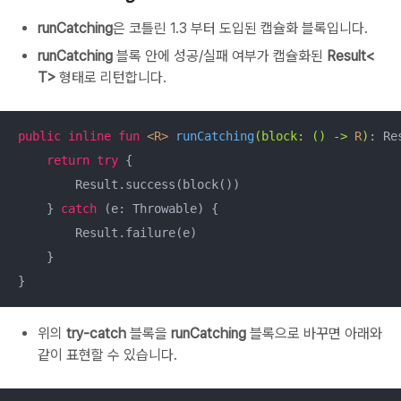
runCatching
은 코틀린 1.3 부터 도입된 캡슐화 블록입니다.
runCatching
블록 안에 성공/실패 여부가 캡슐화된
Result<
T>
형태로 리턴합니다.
public
inline
fun
<R>
runCatching
(block: () -> 
R
)
: Re
return
try
 {

        Result.success(block())

    } 
catch
 (e: Throwable) {

        Result.failure(e)

    }

}
위의
try-catch
블록을
runCatching
블록으로 바꾸면 아래와
같이 표현할 수 있습니다.