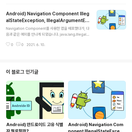
소켓을 이용한 TCP/IP 통신을 기반으로 수행되지만, 거기
에 HTTP 규약이 추가된 형태로 수행됩니다. HTTP 통신
Android) Navigation Component Illeg
은 URL 접속을 통해 데이터를 읽어오는 방법입니다. 안드
로이드의 특성상 외부 DB에 직접 접근할 수가 없도록 되어
alStateException, IllegalArgumentEx
글 내용
있어 중간 매개체인 WEB을 활용해야 합니다. Caution 그
ception 예외
Navigation Component를 사용한 앱을 배포했다가, 다
런 다음 바로 위의 loadImage 함수를 사용하여 bitmap
음과 같은 예외를 만나게 되었습니다. java.lang.IllegalS
을 적용하면 아래와 같은 에러가 발생합니다. 이유는 IO 작
tateException... java.lang.IllegalArgumentExcept
업을 한 동일한 스레드에서 바로 UI..
0
0
2021. 6. 10.
ion... 일단 검색을 해본 결과 navigate()를 빠르게 2번 호
출, 즉 광클하면 이런 예외가 발생하는 것 같습니다. 1. gra
ph.xml내의 fragment에 종속된 Action을 Global Act
ion으로 바꾸기 네비게이션 그래프에서 선언된 action을
전역 action으로 바꾸는 것입니다. (저는 이 방법이 통하지
이 블로그 인기글
않았습니다.) 2. RxJava의 debounce 오퍼레이터 이용
하여 중복된 이벤트 방지하기 중복 클릭을 예방하기 위해
debounce 오퍼레이터를 사용하는..
Android) 안드로이드 고유 식별
Android) Navigation Com
자 뭘로할까?
ponent IllegalStateExcepti