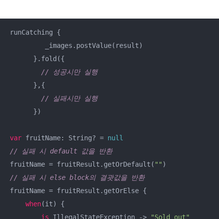
runCatching {

         _images.postValue(result)

      }.fold({

// 성공시만 실행
      },{

// 실패시만 실행
      })

var
 fruitName: String? = 
null
// 실패 시 default 값을 반환
fruitName = fruitResult.getOrDefault(
""
// 실패 시 else block의 결괏값을 반환
fruitName = fruitResult.getOrElse {

when
(it) {

is
 IllegalStateException -> 
"Sold out"