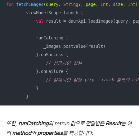
fun
fetchImages
(query: 
String
?, page: 
Int
, size: 
Int
)
        viewModelScope.launch {

val
 result = daumApi.loadImages(query, pag
            runCatching {

               _images.postValue(result)

            }.onSuccess { 

// 성공시만 실행
            }.onFailure { 

// 실패시만 실행 (try - catch 블록의 ca
            }

        }
또한,
runCatching
의 retrun 값으로 전달받은
Result
는 여
러
method
와
properties
를 제공합니다.