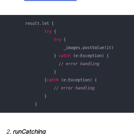
	result.let {

try
 {

try
 {

                        _images.postValue(it)

                    } 
catch
 (e:Exception) {

// error handling  
                    }

                }
catch
 (e:Exception) {

// error handling
                }

            }
2.
runCatching