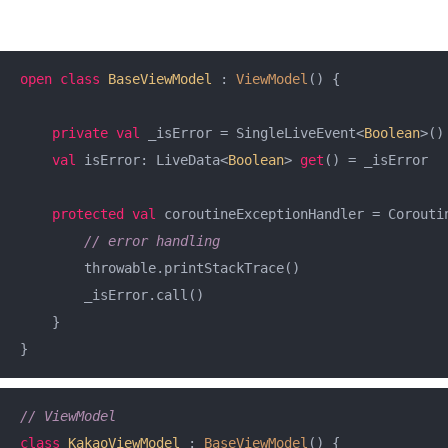
open
class
BaseViewModel
 : 
ViewModel
() {

private
val
 _isError = SingleLiveEvent<
Boolean
>()

val
 isError: LiveData<
Boolean
> 
get
() = _isError

protected
val
 coroutineExceptionHandler = Coroutin
// error handling
        throwable.printStackTrace()

        _isError.call()

    }

}
// ViewModel
class
KakaoViewModel
 : 
BaseViewModel
() {
