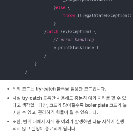
                    }
else
 {

throw
 IllegalStateException()

                    }

                }
catch
 (e:Exception) {

// error handling
                    e.printStackTrace()

                }

            }

        }
위의 코드는
try-catch
블록을 활용한 코드입니다.
사실
try-catch
블록만 사용해도 충분히 예외 처리를 할 수 있
다고 생각합니다만, 코드가 많아질수록
boiler plate
코드가 늘
어날 수 있고, 관리하기 힘들어 질 수 있습니다.
또한, 범위 내에서 자식 중 예외가 발생하면 다음 자식이 실행
되지 않고 실행이 종료되게 됩니다.