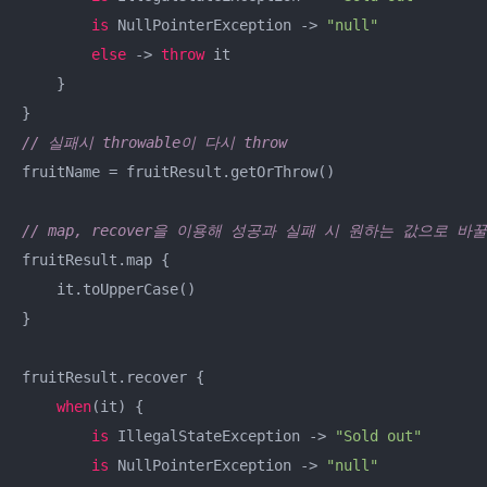
is
 NullPointerException -> 
"null"
else
 -> 
throw
 it

    }

// 실패시 throwable이 다시 throw 
fruitName = fruitResult.getOrThrow()

// map, recover을 이용해 성공과 실패 시 원하는 값으로 바
fruitResult.map {

    it.toUpperCase()

}

fruitResult.recover {

when
(it) {

is
 IllegalStateException -> 
"Sold out"
is
 NullPointerException -> 
"null"