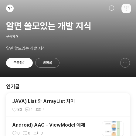
검색하기
티스토리
알면 쓸모있는 개발 지식
구독자
9
알면 쓸모있는 개발 지식
구독하기
방명록
신고하기 레이어
열기
인기글
JAVA) List 와 ArrayList 차이
83
4
조회
4
Android) AAC - ViewModel 예제
0
0
조회
3