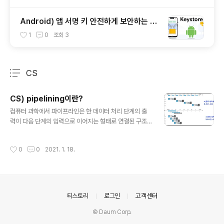
Android) 앱 서명 키 안전하게 보안하는 방
법
1
0
조회
3
CS
분류 전체보기
주요 글 목록
CS) pipelining이란?
글 내용
컴퓨터 과학에서 파이프라인은 한 데이터 처리 단계의 출
력이 다음 단계의 입력으로 이어지는 형태로 연결된 구조
를 가리킵니다. 이렇게 연결된 데이터 처리 단계는 한 여러
단계가 서로 동시에, 또는 병렬적으로 수행될 수 있어 효율
작성시간
0
0
2021. 1. 18.
성의 향상을 꾀할 수 있습니다. 각 단계 사이의 입출력을 중
계하기 위해 버퍼가 사용될 수 있다. 여러개의 명령어가 중
첩해 실행되는 구조입니다. 즉 여러 개의 작업들이 동시에
처리될 수 있습니다.
의안내
티스토리
로그인
고객센터
© Daum Corp.