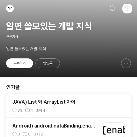
검색하기
티스토리
알면 쓸모있는 개발 지식
구독자
9
알면 쓸모있는 개발 지식
구독하기
방명록
신고하기 레이어
열기
인기글
JAVA) List 와 ArrayList 차이
83
4
조회
4
Android) android.dataBinding.enabl
ed' is obsolete and has been replac
0
0
조회
2