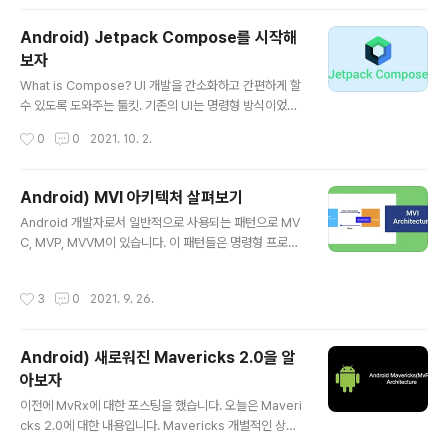
A surface container using the 'background' colo
r from the theme Surface(color = MaterialThem
Android) Jetpack Compose를 시작해
e.colors.background) { Greeting("Android") } } }
보자
} } @Composable fun Greeting(name: String) { T
글 내용
ext(text = "Hello $name!") } ..
What is Compose? UI 개발을 간소화하고 간편하게 할
수 있도록 도와주는 툴킷. 기존의 UI는 명령형 방식이었지
만, Compose는 선언형 방식. UI가 어떻게 보일지에 대
작성시간
0
0
2021. 10. 2.
한 구현에서 무엇을 보여주면 되는지에 대한 구현으로 변
경. 뷰의 상태만 선언하여 구현 부분은 프레임 워크에게 맡
기는 방식. 데이터가 변경되면 프레임 워크가 알아서 해당
Android) MVI 아키텍처 살펴보기
함수들을 재호출하여 View를 업데이트. 적은 코드, 유지보
글 내용
Android 개발자로서 일반적으로 사용되는 패턴으로 MV
수, 재사용 및 확장성 용이. 기존의 방식으로 UI를 구성하려
C, MVP, MVVM이 있습니다. 이 패턴들은 명령형 프로그
면 View, ViewGroup에 대한 속성과 정보가 담겨 있는 l
래밍 접근 방식을 사용합니다. 이 접근 방식을 사용하면 안
ayout 파일 작성. setContentView() 메서드를 이용해 l
드로이드에서 발생하는 대부분의 문제가 해결되지만, thre
ayout 파일을 보여줍니다. layout 파일 내부의 TextVie
작성시간
3
0
2021. 9. 26.
ad safety 또는 state 관리에 관련해서 여전히 몇 가지
w를 찾아 "Start Jetpac..
문제에 직면할 수 있습니다. MVVM의 문제점? 기존에 많
이 사용하는 MVVM 패턴을 적용하면서 직면하는 문제는
Android) 새로워진 Mavericks 2.0을 알
무엇일까요? 바로 상태 문제와 부수 효과입니다. Multiple
아보자
Inputs : ViewModel은 많은 input, output을 관리해야
글 내용
하는 경우가 있습니다. 이때 백그라운드 스레드를 사용하
이전에 MvRx에 대한 포스팅을 했습니다. 오늘은 Maveri
게 되면 thread safety 하지 못한 문제가 발생할 수 있습
cks 2.0에 대한 내용입니다. Mavericks 개별적인 상태
니다. Multiple States : ..
속성을 노출하는 대신, 하나의 불변 데이터 클래스를 사용