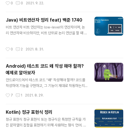
작성시간
0
0
2021. 9. 22.
해 뷰모델을 업데이트하고 UI를 렌더링 합니다. Maveric
ks 1.0은 RxJava 기반으로 되어 있었는데, Mavericks
2.0에서 Coroutines로 새롭게 작성되었습니다. MVI 프
Java) 비트연산자 정리 feat) 백준 1740
레임워크로 상태 관리를 쉽게 처리하기 위해 Airbnb에서
글 내용
비트 연산자 비트 연산자는 low-level의 연산자이며, 논
만든 기술입니다. Coroutines, Dagger, Hilt, Jetpack
리 연산자와 비슷하지만, 비트 단위로 논리 연산을 할 때 사
Compose, Jetpack Navigation 등을 지원합니다. W
용하는 연산자. 비트 단위로 왼쪽, 오른쪽으로 전체 비트를
hat is MVI? Model - 상태를 나타낸다. MVI에서 Mode
이동하거나, 1의 보수를 만들 때도 사용. 실수(Double), B
l은 데이터 플로우가 단방향으로 이루어지기 위해 불변성
작성시간
0
2
2021. 8. 31.
oolean, 배열(Array), 객체(Object)에는 사용할 수 없
을..
다. 만약 boolean 연산자를 사용하고 싶다면 |, &, ^ 연산
등을 사용해야 한다. &(AND 연산자) - 대응되는 두 비트
Android) 테스트 코드 왜 작성 해야 할까?
가 모두 1일 때만 1을 반환, 다른 경우 0 반환. 각 비트와 연
예제로 알아보자
산을 하기 때문에 아래의 예제처럼 각 비트가 모두 1인 경
글 내용
우 1을 반환한다. int a = 2; int b = 3; System.out.prin
안드로이드에서 테스트 코드 "왜" 작성해야 할까? 코드를
tln(Integer.toBinaryString(a)); ..
작성하여 기능을 구현하고, 그 기능이 제대로 작동하는지
에뮬레이터 혹은 디바이스에서 직접 결과를 정성스럽게 확
작성시간
7
1
2021. 8. 29.
인 -> 에러가 발생하면 로그를 찍어 파악 -> 다시 수정하
고 테스트 반복. 위와 같은 방법으로 기능의 결함을 체크해
도 문제없지 않을까? 하지만 이러한 작업은 규모가 작을 경
Kotlin) 정규 표현식 정리
우 문제 되지 않을 수 있지만, 앱의 규모가 커진다면 빌드하
글 내용
정규 표현식 정규 표현식 또는 정규식은 특정한 규칙을 가
는 시간 + 테스트를 UI로 직접 입력하는 시간 등으로 시간
진 문자열의 집합을 표현하기 위해 사용하는 형식 언어. 어
이 점점 길어질 것입니다. 즉 테스트하기 위해 전체 앱을 매