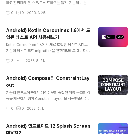
ewById() 같은 함수로 트리를 탐색해 내부 상태를 변경
하고 간편하게 할 수 있도록 도와주는 툴킷. 기존의 UI는 명
함. xml을 inflating 하여 객체를 만들어 사용, 위젯들은 내
령형 방식이었지만, Compose는 선언형 방식. UI가 어떻
작성시간
0
0
2023. 1. 25.
부에 각각 상태를 가짐. 상태에 접근할 수 있는 게..
게 보일지에 대한 구현에서 무엇을 보여주면 되는지에 대
한 구현으로 변경. 뷰의 상태만 선언하여 구현 부분은 프레
임 워크에게 맡기는 방식. 데이터가 변경되면 프레임 워크
Android) Kotlin Coroutines 1.6에서 도
가 알아서 해당 함수들을 재호출하여 View를 업데이트. 적
입된 테스트 API 사용해보기
은 코드, 유지보수, 재사용 및 확장성 용이. class MainAc
글 내용
tivity : ComponentActivity() { override fun onCre
Kotlin Coroutines 1.6에서 새로 도입된 테스트 API로
ate(savedInstanceState: Bundle?) { super.onCre
기존의 테스트 코드 migration을 진행해보려고 합니다. B
ate(savedInstanceState) setCon..
uild.gradle dependencies { testImplementation
작성시간
2
1
2022. 8. 21.
"org.jetbrains.kotlinx:kotlinx-coroutines-test:$c
oroutines_version" // 1.6 } runTest 테스트 코드에서
suspend 함수를 호출하기 위해서는 코루틴 블록 내에서
Android) Compose의 ConstraintLay
호출해야 합니다. Coroutines 1.6 이전 버전에서는 runB
out
lockingTest 테스트용 코루틴 빌더를 통해 코루틴이 포
글 내용
함된 테스트를 래핑 하여 사용할 수 있습니다. Coroutine
기존의 안드로이드에서 레이아웃의 중첩된 계층 구조의 성
s 1.6 버전에서 deprecated 되었고 2022년 내에 완전
능을 개선하기 위해 ConstaintLayout을 사용했습니다.
히 제거될 ..
Compose에서는 measure를 한 번만 하기 때문에 Co
작성시간
0
0
2022. 6. 1.
nstraintLayout의 성능상 이점이 필요 없습니다. 다만, 개
인적으로 뷰를 짜게 될 때 여전히 ConstraintLayout이
편하다는 생각이 들었습니다. build.gradle 주의 사항으
Android) 안드로이드 12 Splash Screen
로 Compose의 버전과 Compose-ConstrainLayou
대응하기