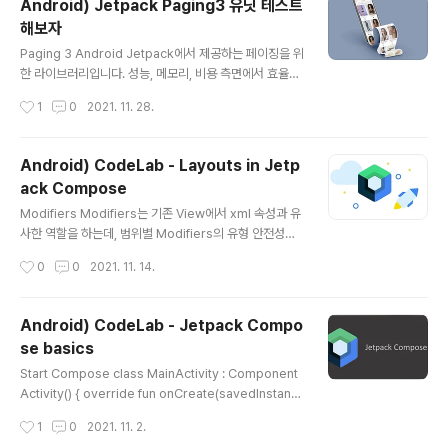
Android) Jetpack Paging3 유닛 테스트
l: MainViewModel) { val photos = mainViewMod
해보자
el.getPhotoList().collectAsLazyPagingItems() }
글 내용
Compose에서 리사이클러뷰와 동일한 역할을 하는 Laz
Paging 3 Android Jetpack에서 제공하는 페이징을 위
yColumn에서 Flow를 사용할 수 있도록 collectAsLaz
한 라이브러리입니다. 성능, 메모리, 비용 측면에서 효율적
yPagingItems 확장 함수를 사용하여 변환합니..
입니다. PagingSource 네트워크 또는 데이터 베이스에
작성시간
1
0
2021. 11. 28.
서 데이터를 로드하는 추상 클래스. key 타입을 정의하여
구현합니다. LoadResult라는 sealed class에서 응답
처리와 에러 핸들링에 도움을 주기 때문에, 자체적으로 결
Android) CodeLab - Layouts in Jetp
과 클래스를 만들어 래핑 할 필요가 없습니다. 로드할 다음
ack Compose
페이지가 없으면 null을 nextKey에 전달, 이전 페이지가
글 내용
없으면 prevKey에 전달합니다. class PicsumPaging
Modifiers Modifiers는 기존 View에서 xml 속성과 유
Source(private val service: PicsumService) : Pa
사한 역할을 하는데, 범위별 Modifiers의 유형 안전성은
gingSource() { override suspend fun lo..
특정 레이아웃에 사용 가능하고 적용할 수 있는 항목을 검
작성시간
0
0
2021. 11. 14.
색하고 이해하는데 도움을 준다. 함수의 파라미터로 Modi
fier를 넣어주는 컨벤션을 사용하면 좋다. 전체 영역에 clic
kable 효과를 주고 싶을 때, padding은 clickable 뒤에
Android) CodeLab - Jetpack Compo
적용해주자. CompositionLocalProvider : 컴포지션
se basics
트리를 통해 암시적으로 데이터를 전달할 수 있다. @Com
글 내용
posable fun PhotographerCard(modifier: Modifi
Start Compose class MainActivity : Component
er = Modifier) { Row( modifier .padding(8.dp) .cli
Activity() { override fun onCreate(savedInstanc
p(RoundedCornerSh..
eState: Bundle?) { super.onCreate(savedInstanc
작성시간
1
0
2021. 11. 2.
eState) setContent { BasicsCodelabTheme { //