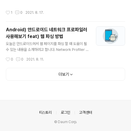
떤 문자열에서 특정한 조건의 문자열을 찾고 싶을 때, 그 조
번 빌드하는 것은 비효율적인 작업이 되버립니다. 그래서
건이 복잡한 경우 유용. 예를 들어 비밀번호 설정(최소 8자
테스트 코드는 소스 코드의 특정 모듈이 의도된 대로 정확
작성시간
1
0
2021. 8. 17.
리에 숫자, 문자, 특수문자 각각 1개 이상 포함 등) 정규 표
히 작동하는지 검증과 신뢰성 높은 코드의 생산성을 높이
현식 문법 ^ : 문자열의 시작을 의미. $ : 문자열의 끝을 의
기 위해 작성한다고 생각이 듭니..
미. . : 문자 한 개를 의미. '.'이 위치한 곳에 어떤 문자든지 1
Android) 안드로이드 네트워크 프로파일러
개의 문자가 들어감. [ ] : 대괄호에 있는 문자 중 한 개를 의
사용해보기 feat) 웹 파싱 방법
미. [abc]는 a, b, c 중 하나를 선택. [^] : not의 의미로, 대
글 내용
괄호에서 쓴다면 [^abc] : a, b, c 제외하고 나머지를 의
오늘은 안드로이드에서 웹 페이지를 파싱 할 때 도움이 될
미. | : or을 의미. a|b : a 또는 b. () : 공통되는 ..
수 있는 내용을 소개하려고 합니다. Network Profiler 실
시간 네트워크 활동을 표시하며 송수신된 데이터 및 현재
작성시간
0
0
2021. 8. 11.
연결 수를 보여주는 기능을 합니다. 네트워크 프로파일러
를 사용하여 네트워크 활동이 급증하는 부분 등을 파악하
여 앱의 성능을 개선시킬 수 있습니다. View -> Tool Wi
더보기
ndows -> Profiler를 클릭하거나 안드로이드 하단 툴바
에서 Profiler 아이콘을 클릭하여 열 수 있습니다. Usage
프로파일러에서 NETWORK 부분의 아무 영역에 클릭을
해주면 네트워크 프로파일러로 이동합니다. 네트워크 프로
파일러를 실행하면 위와 같이 타임라인에 표시됩니다. 1번
처럼 드래그하여 구간을 선택할 수 있습니다. 2번에서는
의안내
티스토리
로그인
고객센터
좀 더..
© Daum Corp.