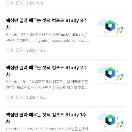
작성시간
0
0
2023. 2. 8.
eIn() scaleOut() shrinkHorizontally() … 애니메이션
조합도 가능 AnimatedVisibility( visible = boxVisibl
e, enter = fadeIn() // + expandHorizontally(), exit
핵심만 골라 배우는 젯팩 컴포즈 Study 3주
= slideOutVertically() ) { ... } AnimationSpec : 애니
차
메이션 유지 시간, 시작 지연, 스프링, 튕김 효과, 반복, 에니
글 내용
메이션 이징(애니메이션 속도 증가 또는 감소) 등 애니메
Chapter 27 ~ 36 커스텀 레이아웃 fun Modifier. ( //
이..
선택적 파라미터 ) = layout { measurable, constraint
s -> // 요소의 위치와 크기를 조정할 코드 } Box, Row, C
작성시간
0
0
2023. 1. 28.
olumn 같은 내장 레이아웃 컴포넌트 만으로 대응하기 어
려운 레이아웃을 만들어야 할 때 사용. 커스텀 레이아웃 모
디파이어는 위의 표준 구문을 이용해 만들 수 있음. 싱글 패
핵심만 골라 배우는 젯팩 컴포즈 Study 2주
스 측정 : 커스텀 레이아웃을 개발 할 때는 모디파이어가 호
차
출될 때마다 자식을 측정하는 규칙이 적용. 사용자 인터페
글 내용
이스 트리 계층을 신속하고 효율적으로 렌더링하기 위해
Chapter 18 ~ 26 컴포즈 개요 컴포즈는 앱 개발에 관한
중요. 변경된 요소만 측정. 컴포즈가 빠른 이유 중 하나. lay
완전히 새로운 접근 방식. 선언적인 동시에 데이터 주도적.
out 수정자를 이용해 요소가 측정되고 배치되는 방식을 수
컴포즈의 선언적 구문 선언한 레이아웃 배치, 제한, 렌더링
작성시간
0
0
2023. 1. 25.
정 할 수 있음. m..
방법에 관한 모든 복잡한 세부 사항은 컴포즈가 자동으로
처리. 계층적으로 구조화되어 있기 때문에, 재사용 가능한
서브 뷰를 조합함으로써 복잡한 뷰를 쉽게 만들 수 있음. 명
핵심만 골라 배우는 젯팩 컴포즈 Study 1주
령형 프로그래밍 패러다임 기존의 명령형 패러다임은 트리
차
형태로 뷰를 구성. 레이아웃 위에 텍스트 뷰, 버튼 등을 쌓
글 내용
아 뷰를 그림. UI를 업데이트 하기 위해 일반적으로 findVi
Chapter 1 ~ 9 What is Compose? UI 개발을 간소화