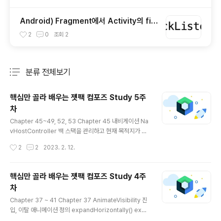
ed with 'android.buildFeatures.dataB
inding
Android) Fragment에서 Activity의 fini
sh() 메소드 구현하기
2
0
조회
2
분류 전체보기
주요 글 목록
핵심만 골라 배우는 젯팩 컴포즈 Study 5주
차
글 내용
Chapter 45~49, 52, 53 Chapter 45 내비게이션 Na
vHostController 백 스택을 관리하고 현재 목적지가 어
떤 컴포저블인지 추적하는 인스턴스. val navController
작성시간
2
2
2023. 2. 12.
= rememberNavController() NavHost는 액티비티
의 사용자 레이아웃에 추가되는 컴포넌트. 사용자가 이동
할 목적지의 플레이스 홀더 역할. NavHostController
핵심만 골라 배우는 젯팩 컴포즈 Study 4주
인스턴스를 전달해야 함. 목적지는 route 형태로 선언됨.
차
목적지 경로에 인수 전달 가능. NavHost(navControlle
글 내용
r = navController, graph = ) { // 내비게이션 그래프
Chapter 37 ~ 41 Chapter 37 AnimateVisibility 진
목적지 composable(route + "/{name}") { backSta
입, 이탈 애니메이션 정의 expandHorizontally() expa
ckEntry -> val nam..
ndVertically() expandIn() fadeIn() fadeOut() scal