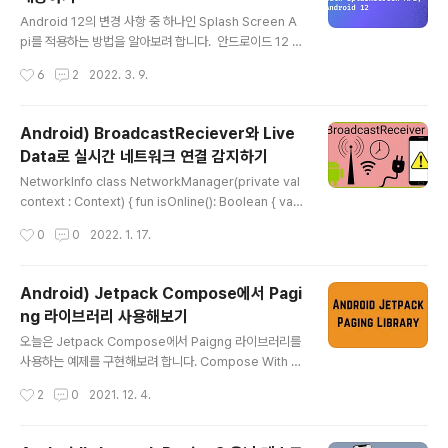
t의 버전이 다릅니다. implementation "androidx.con
글 내용
straintlayout:constraintlayout-compose:1.0.0-b
Android 12의 변경 사항 중 하나인 Splash Screen A
eta02" Compose-ConstrainLayout Compose-C
pi를 적용하는 방법을 알아보려 합니다. 안드로이드 12 이
onstratinLayout은 Kotlin ..
전의 스플래시 화면 구현 방법은 styles에 windowBac
작성시간
6
2
2022. 3. 9.
kground 속성을 넣고, 스플래시를 보여줄 화면에 테마로
지정하는 방법액티비티나 프래그먼트에 딜레이를 주어 직
접 스플래시 화면을 보여주는 방법 위 방법들로 충분히 스
Android) BroadcastReciever와 Live
플래시 화면을 구현할 수 있지만, 좀 더 유연함을 주기 위해
Data로 실시간 네트워크 연결 감지하기
안드로이드 12에서 Splash Screen API가 추가되었습
글 내용
니다. 대표적으로 앱이 hot start에 있을 때도 위의 방법들
NetworkInfo class NetworkManager(private val
은 다시 스플래시 화면을 보여줌으로써 대기시간이 길어져
context : Context) { fun isOnline(): Boolean { val
사용자에게 불편함을 초래할 수 있습니다. 앱 시작 시간col
connMgr = context.getSystemService(Context.
작성시간
0
0
2022. 1. 17.
d start : 앱이 처음부터 시작. cold..
CONNECTIVITY_SERVICE) as ConnectivityMana
ger val networkInfo: NetworkInfo? = connMgr.ac
tiveNetworkInfo return networkInfo?.isConnect
Android) Jetpack Compose에서 Pagi
ed == true } } 기존에 네트워크 연결 상태를 감지하는 위
ng 라이브러리 사용해보기
와 같은 코드가 많이 사용됩니다. activeNetworkInfo(g
글 내용
etActiveNetworkInfo()) 메서드를 통해 처음 연결된 네
오늘은 Jetpack Compose에서 Paigng 라이브러리를
트워크 인터페이스를 찾아..
사용하는 예제를 구현해보려 합니다. Compose With P
aging Paging 라이브러리를 사용해 서버로부터 데이터
작성시간
2
0
2021. 12. 4.
를 받아오는 코드는 기존의 구현 방법과 같습니다. Comp
osable 함수에서 데이터를 렌더링 하는 방법을 보겠습니
다. @Composable fun PhotoList(mainViewMode