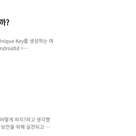
레이터를 사용하는..
까?
nique Key를 생성하는 여
droidId =
 시에 생성됨 초기화 전까지는 삭
기화하면 값이 바뀜
d.os.Build.SERIAL로부
 기능이 없는 디바이스의 경
 어떻게 하지?라고 생각했
 보안을 위해 실천되고 있
 통로를 나눠, 고객은 백