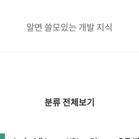
알
알면 쓸모있는 개발 지식
면
쓸
모
있
는
개
분류 전체보기
발
지
식