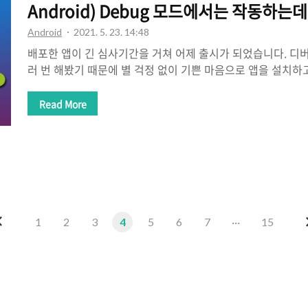
Android) Debug 모드에서는 작동하는데 R
Android
2021. 5. 23. 14:48
배포한 앱이 긴 심사기간을 거쳐 어제 출시가 되었습니다. 디
러 번 해봤기 때문에 별 걱정 없이 기쁜 마음으로 앱을 설치하
앱이 죽어버렸습니다.. 즉, 디버그 모드에서는 작동하지만, 
다.. 어제 하루종일 삽질한 내용들을 정리해보겠습니다. 디버
Read More
정보를 삽입하여 언제든지 디버깅을 할 수 있도록 하며 Debu
만들어줌. 디버깅 정보가 들어가 있기 때문에 실행파일 상태를 
드와 릴리즈 빌드에서 서로 실행 결과가 다른 경우 -> 특히 
릴리즈 빌드에서만 오류가 발생하여 앱이 죽는 경우가 있는데,
리가 깨진 경우 발생..
이
1
2
3
4
5
6
7
···
15
전