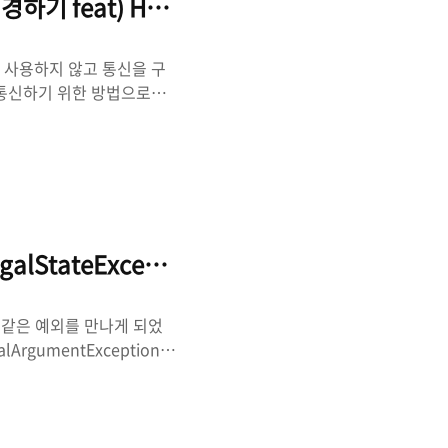
경하기 feat) HttpURLConnection, Corout
러리를 사용하지 않고 통신을 구
와 통신하기 위한 방법으로
 이용한 TCP/IP 통신을 기
니다. HTTP 통신은 URL
상 외부 DB에 직접 접근
 Caution 그런 다음 바
 아래와 같은 에러가 발생합니
egalStateException, IllegalArgumentEx
음과 같은 예외를 만나게 되었
galArgumentException...
 광클하면 이런 예외가 발생하
n을 Global Action으로
n으로 바꾸는 것입니다. (저
ce 오퍼레이터 이용하여 중복된