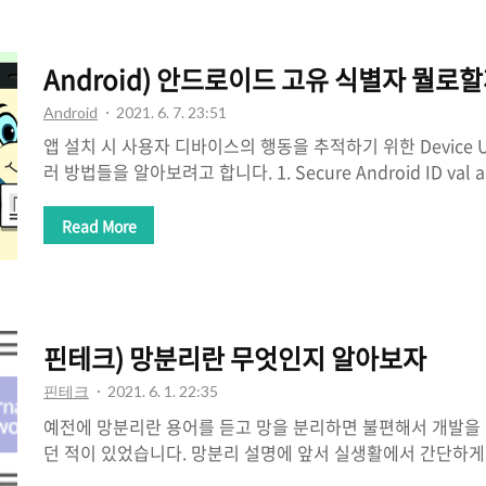
이벤트 방지하기 중복 클릭을 예방하기 위해 debounce 오퍼
Android) 안드로이드 고유 식별자 뭘로할
Android
2021. 6. 7. 23:51
앱 설치 시 사용자 디바이스의 행동을 추적하기 위한 Device U
러 방법들을 알아보려고 합니다. 1. Secure Android ID val an
Settings.Secure.getString(context.contentResolver,
Settings.Secure.ANDROID_ID) 디바이스가 최초 부팅
Read More
제 되지 않고 저장되어 있어 디바이스 식별에 유용 기기를 초
READ_PHONE_STATE 권한 필요 2. Serial Number androi
터 값을 받아 올 수 있음 안드로이드 2.3부터 사용 가능 전화
우 유일한 값을 반환하지만, 전화 기능이..
핀테크) 망분리란 무엇인지 알아보자
핀테크
2021. 6. 1. 22:35
예전에 망분리란 용어를 듣고 망을 분리하면 불편해서 개발을
던 적이 있었습니다. 망분리 설명에 앞서 실생활에서 간단하게
는 것을 살펴보자면, 백화점 내 고객용 매장 통로와 직원용 내부