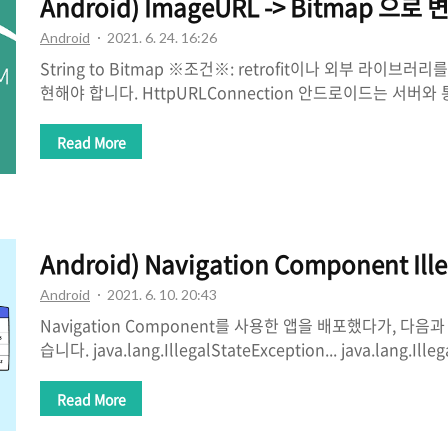
Android) ImageURL -> Bitmap 으로 변
Android
2021. 6. 24. 16:26
String to Bitmap ※조건※: retrofit이나 외부 라이브
현해야 합니다. HttpURLConnection 안드로이드는 서버
HTTP 통신과 Socket 통신이 있습니다. HTTP 통신은 소켓을
반으로 수행되지만, 거기에 HTTP 규약이 추가된 형태로 수행됩
Read More
접속을 통해 데이터를 읽어오는 방법입니다. 안드로이드의 특성
할 수가 없도록 되어 있어 중간 매개체인 WEB을 활용해야 합니다.
로 위의 loadImage 함수를 사용하여 bitmap을 적용하면
다. 이유는 IO 작업을 한 동일한 스레드에서 바로 UI..
Android) Navigation Component Ill
Android
2021. 6. 10. 20:43
Navigation Component를 사용한 앱을 배포했다가, 다
습니다. java.lang.IllegalStateException... java.lang.Ille
일단 검색을 해본 결과 navigate()를 빠르게 2번 호출, 즉
는 것 같습니다. 1. graph.xml내의 fragment에 종속된 Actio
Read More
바꾸기 네비게이션 그래프에서 선언된 action을 전역 actio
는 이 방법이 통하지 않았습니다.) 2. RxJava의 deboun