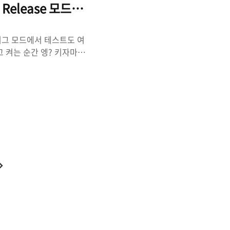
elease 모드에서 Crash 발생할때 (Debug, 
버그 모드에서 테스트도 여
고 켜는 순간 엥? 키자마자
릴리즈 모드에서는 앱이 죽는
그 모드 실행파일에 디버깅
g 서브 폴더에 실행파일을
확인할 수 있다. 디버그 빌
디버그 빌드에서는 괜찮은데
 이런 경우는 대부분 메모
다
음