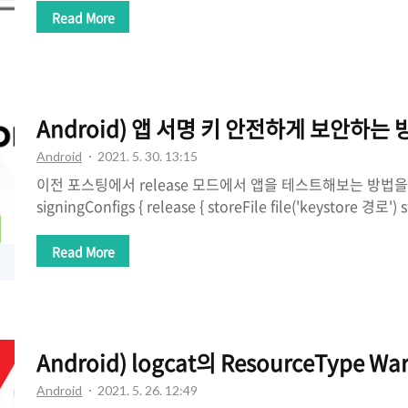
화점 내 매장만 오갈 수 있고, 직원은 사무실과 창고를 오갈 때
Read More
로 가려면 매장 통로로 오가며 백화점 보안을 유지하는 것이 
(Network Separation) 말 그대로 인터넷 망 / 업무 망을
(network)에는 인터넷에 접속되는 외부 망(WAN, Wide Area
버/PC가 연결되는 내부 망(LAN, Local Area Network)이 
Android) 앱 서명 키 안전하게 보안하는 
Android
2021. 5. 30. 13:15
이전 포스팅에서 release 모드에서 앱을 테스트해보는 방법
signingConfigs { release { storeFile file('keystore 경
keyAlias 'keyAlias 이름' keyPassword '비밀번호' } }
keystore 정보가 노출된 채로 Git이나 외부에 공유된다면 
Read More
상 좋지 않겠죠? 그래서 별도의 파일을 생성해서 keystore
고 있습니다. 1. 프로젝트의 루트 디렉토리에 keystore.prop
2. keystore.properties 파일 안에 keystore의 정보를 넣어줍
Android) logcat의 ResourceType 
Android
2021. 5. 26. 12:49