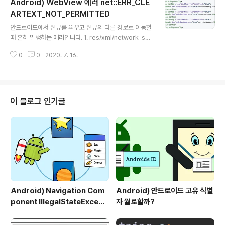
Android) WebView 에러 net::ERR_CLE
어떻게 해야 할까요? 아래와 같은 코드를 작성하면 가능합
니다. getColor의 인자로 context를 주고, 뒤에 원하는
ARTEXT_NOT_PERMITTED
글 내용
색상을 넣으면 됩니다.
안드로이드에서 웹뷰를 띄우고 웹뷰의 다른 경로로 이동할
때 흔히 발생하는 에러입니다. 1. res/xml/network_sec
urity_config.xml 추가 첫번째 방법은 웹뷰를 검색하고
0
0
2020. 7. 16.
싶은 도메인을 지정하는 방법입니다. -> 위의 xml을 추가
해준 다음 manifest의 application에 networkSecuri
tyConfig로 xml을 추가해줍니다. cleartextTrafficPer
mitted 속성이 true일 경우 동작을 합니다 2. Android
Manifest.xml 에서 application 의 usesClearTextT
이 블로그 인기글
raffic 속성 추가. -> 첫번째 방법 같은 경우 일일이 도메인
을 지정해줘야 해서 귀찮기 때문에, 모든 URL을 허용하는
방법입니다. 참고로 minSdkVesri..
Android) Navigation Com
Android) 안드로이드 고유 식별
ponent IllegalStateExcepti
자 뭘로할까?
on, IllegalArgumentExcep
tion 예외