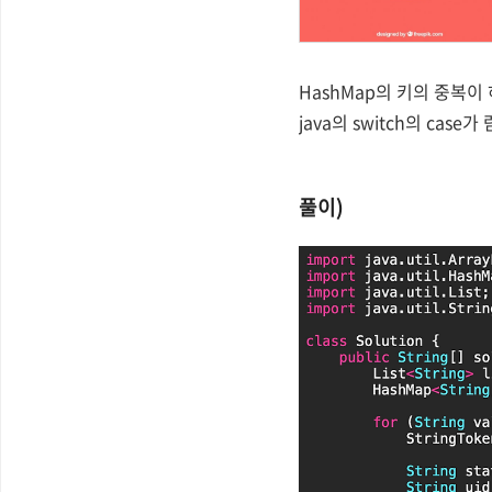
HashMap의 키의 중복
java의 switch의 cas
풀이)