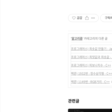
공감
구독
'
알고리즘
' 카테고리의 다른 글
프로그래머스) 최솟값 만들기 - Ja
프로그래머스) 최댓값과 최솟값 - 
프로그래머스) 피보나치수 - C++
백준) 1932번 : 정수삼각형 - C++
백준) 1149번 : RGB거리 - C++
관련글