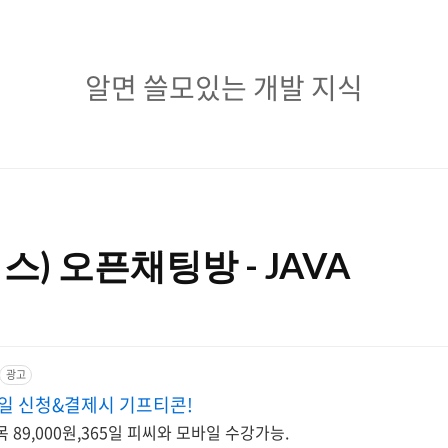
알
알면 쓸모있는 개발 지식
면
쓸
모
있
) 오픈채팅방 - JAVA
는
개
발
광고
지
당일 신청&결제시 기프티콘!
식
목 89,000원,365일 피씨와 모바일 수강가능.