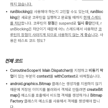
하지 않습니다.
runBlocking
을 사용해야 하는지 고민할 수도 있는데,
runBloc
king
은 새로운 코루틴을 실행하고 완료될 때까지
현재 스레드
를 차단
합니다. 코루틴의
장점
은 suspend로
일시 중단
인데, r
unBlocking은 차단이기 때문에 어느 스레드에서 사용하던
코
루틴의 장점이 사라지게 되므로 사용하지 않는 게 좋습니다
. 사
용은 테스트 코드 정도?
전체 코드
CoroutineScope
에
Main Dispatcher
를 지정하고
비동기 작
업
이 있는 부분의
context
를
withContext
로 바꿔줬습니다.
android.graphics.Bitmap
클래스는 생성자를 지원하지 않기
때문에 저장된 이미지를 불러와서 객체로 만들려면
createBit
map()
메소드를 호출해서 비드맵 객체를 생성하거나
Bitmap
Factory
클래스의 메소드를 사용해서 객체를 생성해야 합니
다.