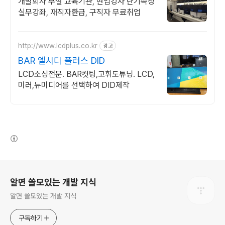
개발회사 부설 교육기관, 현업강사 단기속성
실무강좌, 재직자환급, 구직자 무료취업
http://www.lcdplus.co.kr
광고
BAR 엘시디 플러스 DID
LCD소싱전문. BAR컷팅,고휘도튜닝. LCD,
미러,뉴미디어를 선택하여 DID제작
(새창열림)
로그 정보
알면 쓸모있는 개발 지식
알면 쓸모있는 개발 지식
구독하기