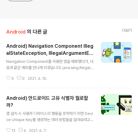
더보기
Android
의 다른 글
Android) Navigation Component Illeg
alStateException, IllegalArgumentEx
글 내용
ception 예외
Navigation Component를 사용한 앱을 배포했다가, 다
음과 같은 예외를 만나게 되었습니다. java.lang.IllegalS
tateException... java.lang.IllegalArgumentExcept
0
0
2021. 6. 10.
ion... 일단 검색을 해본 결과 navigate()를 빠르게 2번 호
출, 즉 광클하면 이런 예외가 발생하는 것 같습니다. 1. gra
ph.xml내의 fragment에 종속된 Action을 Global Act
Android) 안드로이드 고유 식별자 뭘로할
ion으로 바꾸기 네비게이션 그래프에서 선언된 action을
전역 action으로 바꾸는 것입니다. (저는 이 방법이 통하지
까?
글 내용
않았습니다.) 2. RxJava의 debounce 오퍼레이터 이용
앱 설치 시 사용자 디바이스의 행동을 추적하기 위한 Devi
하여 중복된 이벤트 방지하기 중복 클릭을 예방하기 위해
ce Unique Key를 생성하는 여러 방법들을 알아보려고
debounce 오퍼레이터를 사용하는..
합니다. 1. Secure Android ID val androidId = Setti
13
6
2021. 6. 7.
ngs.Secure.getString(context.contentResolver,