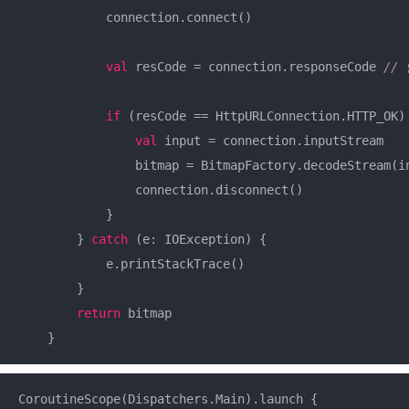
            connection.connect()

val
 resCode = connection.responseCode 
//
if
 (resCode == HttpURLConnection.HTTP_OK)
val
 input = connection.inputStream

                bitmap = BitmapFactory.decodeStream(i
                connection.disconnect()

            }

        } 
catch
 (e: IOException) {

            e.printStackTrace()

        }

return
 bitmap

    }
CoroutineScope(Dispatchers.Main).launch {
