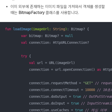
이미 외부에 존재하는 이미지 파일을 가져와서 객체를 생성할
때는
BitmapFactory
클래스를 사용합니다.
fun
loadImage
(imageUrl: 
String
)
: Bitmap? {

var
 bitmap: Bitmap? = 
null
val
 connection: HttpURLConnection?

try
 {

val
 url = URL(imageUrl)

            connection = url.openConnection() 
as
 Http
            connection.requestMethod = 
"GET"
// requ
            connection.connectTimeout = 
10000
// 10
            connection.doOutput = 
true
// OutPutS
            connection.doInput = 
true
// InputStr
            connection.useCaches = 
true
// 캐싱 여부