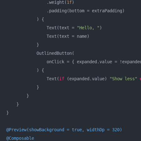
                .weight(
1f
)

                .padding(bottom = extraPadding)

            ) {

                Text(text = 
"Hello, "
)

                Text(text = name)

            }

            OutlinedButton(

                onClick = { expanded.value = !expanded
            ) {

                Text(
if
 (expanded.value) 
"Show less"
            }

        }

    }

}

@Preview(showBackground = true, widthDp = 320)
@Composable