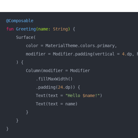
@Composable
fun
Greeting
(name: 
String
)
 {

    Surface(

        color = MaterialTheme.colors.primary,

        modifier = Modifier.padding(vertical = 
4.
dp, 
    ) {

        Column(modifier = Modifier

            .fillMaxWidth()

            .padding(
24.
dp)) {

            Text(text = 
"Hello 
$name
!"
)

            Text(text = name)

        }

    }

}
