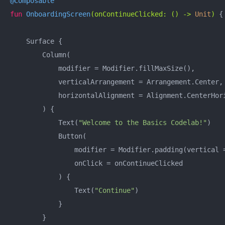
@Composable
fun
OnboardingScreen
(onContinueClicked: () -> 
Unit
)
 {

    Surface {

        Column(

            modifier = Modifier.fillMaxSize(),

            verticalArrangement = Arrangement.Center,

            horizontalAlignment = Alignment.CenterHori
        ) {

            Text(
"Welcome to the Basics Codelab!"
)

            Button(

                modifier = Modifier.padding(vertical 
                onClick = onContinueClicked

            ) {

                Text(
"Continue"
)

            }

        }
