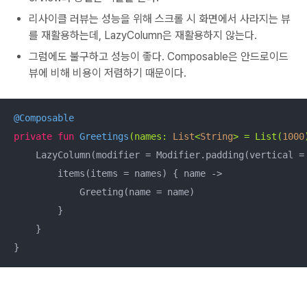
리사이클 러뷰는 성능을 위해 스크롤 시 화면에서 사라지는 뷰
를 재활용하는데, LazyColumn은 재활용하지 않는다.
그럼에도 불구하고 성능이 좋다. Composable은 안드로이드
뷰에 비해 비용이 저렴하기 때문이다.
@Composable
private
fun
Greetings
(names: 
List
<
String
> = List(
1000
    LazyColumn(modifier = Modifier.padding(vertical =
        items(items = names) { name ->

            Greeting(name = name)

        }

    }

}