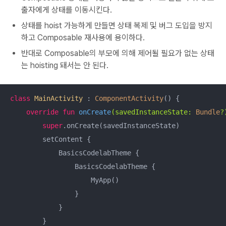
출자에게 상태를 이동시킨다.
상태를 hoist 가능하게 만들면 상태 복제 및 버그 도입을 방지
하고 Composable 재사용에 용이하다.
반대로 Composable의 부모에 의해 제어될 필요가 없는 상태
는 hoisting 돼서는 안 된다.
class
MainActivity
 : 
ComponentActivity
() {

override
fun
onCreate
(savedInstanceState: 
Bundle
?
super
.onCreate(savedInstanceState)

        setContent {

            BasicsCodelabTheme {

                BasicsCodelabTheme {

                    MyApp()

                }

            }

        }
