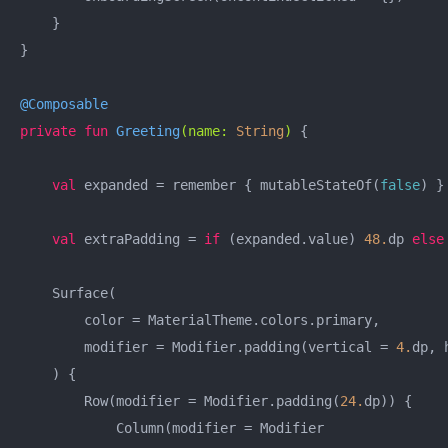
    }

}

@Composable
private
fun
Greeting
(name: 
String
)
 {

val
 expanded = remember { mutableStateOf(
false
) }

val
 extraPadding = 
if
 (expanded.value) 
48.
dp 
else
    Surface(

        color = MaterialTheme.colors.primary,

        modifier = Modifier.padding(vertical = 
4.
dp, 
    ) {

        Row(modifier = Modifier.padding(
24.
dp)) {

            Column(modifier = Modifier
