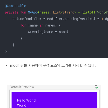
@Composable
private
fun
MyApp
(names: 
List
<
String
> = listOf(
"World
    Column(modifier = Modifier.padding(vertical = 
4.
d
for
 (name 
in
 names) {

            Greeting(name = name)

        }

    }

}
modifier를 사용하여 구성 요소의 크기를 지정할 수 있다.