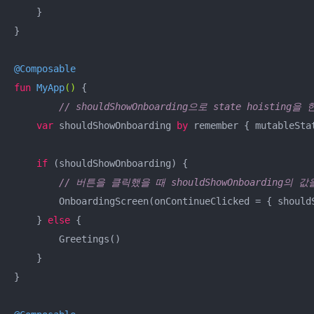
    }

}

@Composable
fun
MyApp
()
 {

// shouldShowOnboarding으로 state hoisting을 
var
 shouldShowOnboarding 
by
 remember { mutableSta
if
 (shouldShowOnboarding) {

// 버튼을 클릭했을 때 shouldShowOnboarding의 
        OnboardingScreen(onContinueClicked = { should
    } 
else
 {

        Greetings()

    }

}
