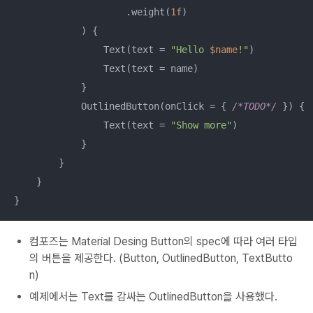
                    .weight(
1f
)

            ) {

                Text(text = 
"Hello 
$name
!"
)

                Text(text = name)

            }

            OutlinedButton(onClick = { 
/*TODO*/
 }) {

                Text(text = 
"Show more"
)

            }

        }

    }

}
컴포즈는 Material Desing Button의 spec에 따라 여러 타입
의 버튼을 제공한다. (Button, OutlinedButton, TextButto
n)
예제에서는 Text를 감싸는 OutlinedButton을 사용했다.