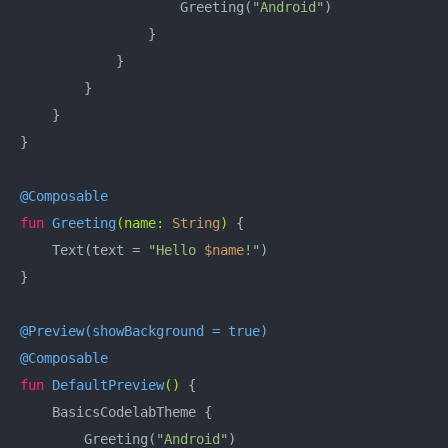
                    Greeting(
"Android"
)

                }

            }

        }

    }

}

@Composable
fun
Greeting
(name: 
String
)
 {

    Text(text = 
"Hello 
$name
!"
)

}

@Preview(showBackground = true)
@Composable
fun
DefaultPreview
()
 {

    BasicsCodelabTheme {

        Greeting(
"Android"
)
