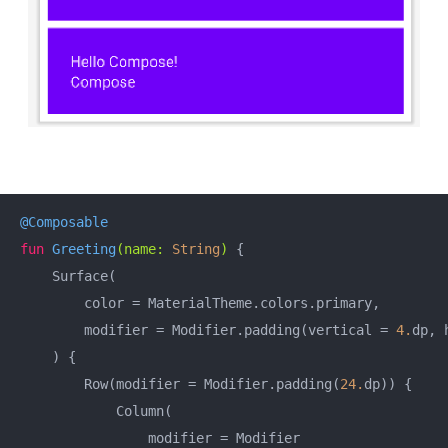
@Composable
fun
Greeting
(name: 
String
)
 {

    Surface(

        color = MaterialTheme.colors.primary,

        modifier = Modifier.padding(vertical = 
4.
dp, 
    ) {

        Row(modifier = Modifier.padding(
24.
dp)) {

            Column(

                modifier = Modifier
