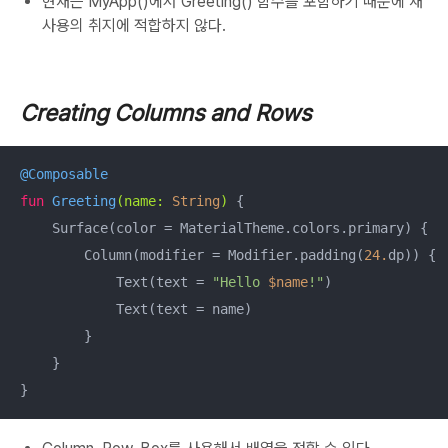
현재는 MyApp()에서 Greeting() 함수를 포함하기 때문에 재
사용의 취지에 적합하지 않다.
Creating Columns and Rows
@Composable
fun
Greeting
(name: 
String
)
 {

    Surface(color = MaterialTheme.colors.primary) {

        Column(modifier = Modifier.padding(
24.
dp)) {

            Text(text = 
"Hello 
$name
!"
)

            Text(text = name)

        }

    }

}