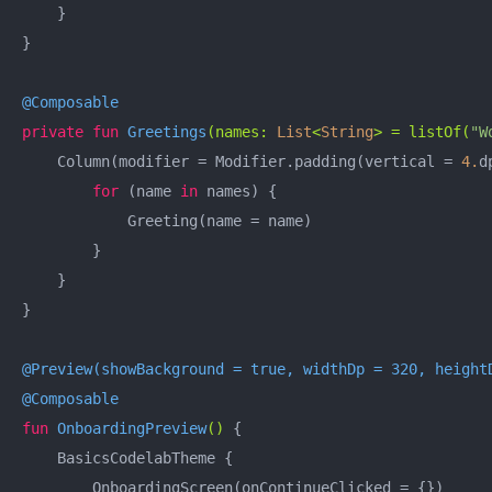
    }

}

@Composable
private
fun
Greetings
(names: 
List
<
String
> = listOf(
"W
    Column(modifier = Modifier.padding(vertical = 
4.
d
for
 (name 
in
 names) {

            Greeting(name = name)

        }

    }

}

@Preview(showBackground = true, widthDp = 320, height
@Composable
fun
OnboardingPreview
()
 {

    BasicsCodelabTheme {

        OnboardingScreen(onContinueClicked = {})
