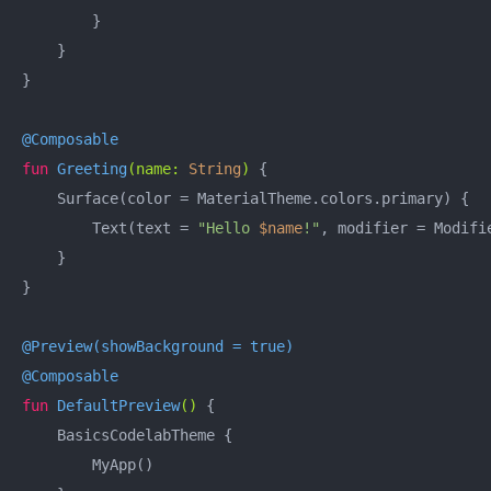
        }

    }

}

@Composable
fun
Greeting
(name: 
String
)
 {

    Surface(color = MaterialTheme.colors.primary) {

        Text(text = 
"Hello 
$name
!"
, modifier = Modifi
    }

}

@Preview(showBackground = true)
@Composable
fun
DefaultPreview
()
 {

    BasicsCodelabTheme {

        MyApp()
