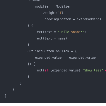
            Column(

                modifier = Modifier

                    .weight(
1f
)

                    .padding(bottom = extraPadding)

            ) {

                Text(text = 
"Hello 
$name
!"
)

                Text(text = name)

            }

            OutlinedButton(onClick = {

                expanded.value = !expanded.value

            }) {

                Text(
if
 (expanded.value) 
"Show less"
            }

        }

    }

}