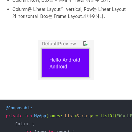
Column, Row, Box를 사용해서 배열을 정할 수 있다.
Column은 Linear Layout의 vertical, Row는 Linear Layout
의 horizontal, Box는 Frame Layout과 비슷하다.
@Composable
private
fun
MyApp
(names: 
List
<
String
> = listOf(
"World
    Column {

for
 (name 
in
 names) {
