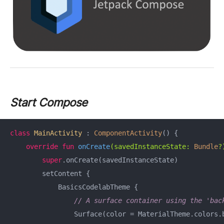
Start Compose
class
MainActivity
 : 
ComponentActivity
() {

override
fun
onCreate
(savedInstanceState: 
Bundle
?
super
.onCreate(savedInstanceState)

        setContent { 

            BasicsCodelabTheme {

// A surface container using the 'bac
                Surface(color = MaterialTheme.colors.b