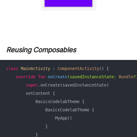
Reusing Composables
class
MainActivity
 : 
ComponentActivity
() {

override
fun
onCreate
(savedInstanceState: 
Bundle
?
super
.onCreate(savedInstanceState)

        setContent {

            BasicsCodelabTheme {

                BasicsCodelabTheme {

                    MyApp()

                }

            }
