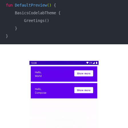
fun
DefaultPreview
()
 {

    BasicsCodelabTheme {

        Greetings()

    }

}