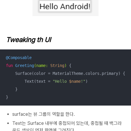
Tweaking th UI
@Composable
fun
Greeting
(name: 
String
)
 {

    Surface(color = MaterialTheme.colors.primary) {

        Text(text = 
"Hello 
$name
!"
)

    }

}
surface는
뷰 그룹의 역할을 한다.
Text는 Surface 내부에 중첩되어 있는데, 중첩될 때 백그라
운드 색상이 먼저 화면에 그려진다.