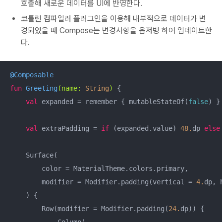
호출해 새로운 데이터를 UI에 반영한다.
코틀린 컴파일러 플러그인을 이용해 내부적으로 데이터가 변
경되었을 때 Compose는 변경사항을 옵저빙 하여 업데이트한
다.
@Composable
fun
Greeting
(name: 
String
)
 {

val
 expanded = remember { mutableStateOf(
false
) }

val
 extraPadding = 
if
 (expanded.value) 
48.
dp 
else
    Surface(

        color = MaterialTheme.colors.primary,

        modifier = Modifier.padding(vertical = 
4.
dp, 
    ) {

        Row(modifier = Modifier.padding(
24.
dp)) {
